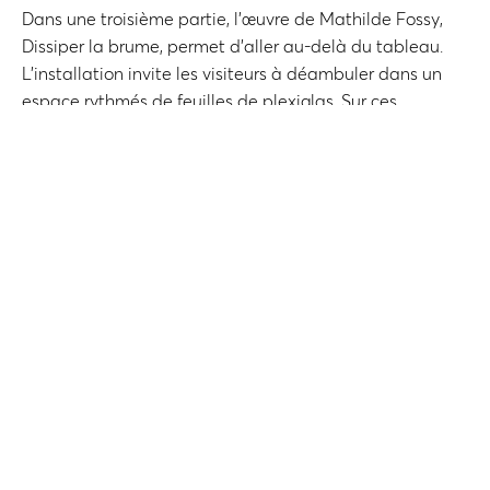
Dans une troisième partie, l’œuvre de Mathilde Fossy,
Dissiper la brume, permet d’aller au-delà du tableau.
L’installation invite les visiteurs à déambuler dans un
espace rythmés de feuilles de plexiglas. Sur ces
panneaux sont inscrits les noms des affranchis de 1848
qui forment une foule symbolique. Le cheminement
entre les noms représente aussi un mouvement allant
du passé au présent dans lequel s’inscrit chacun d’entre
nous. Le choix de cette matière transparente, reflète
enfin le souhait de mettre à nu, de mettre à jour la
vérité de cet évènement, de clarifier la situation.
Partagez cette page
sur les réseaux