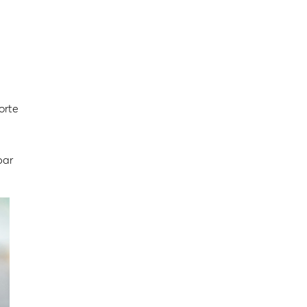
orte
par