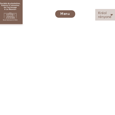
Kréol
Menu
rényoné