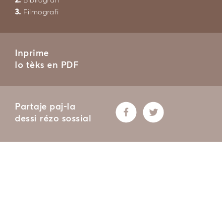
2.
Bibliografi
3.
Filmografi
Inprime
lo tèks en PDF
Partaje paj-la
dessi rézo sossial