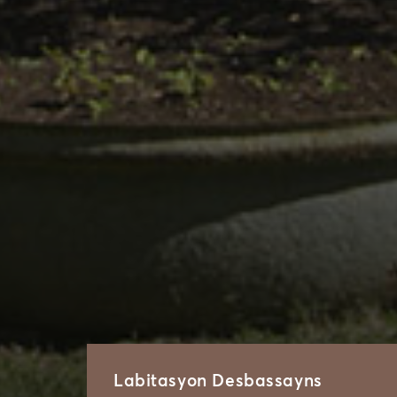
Labitasyon Desbassayns