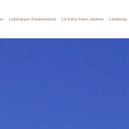
on
Labitasyon Desbassayns
La trète bann zésklav
Lésklavaj