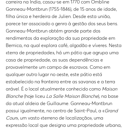
carreira na Índia, casou-se em 1770 com Ombline
Gonneau-Montbrun (1755-1846), de 15 anos de idade,
filha única e herdeira de Julien. Desde esta união,
parece ter associado o genro à gestão dos seus bens.
Gonneau-Montbrun obtém grande parte dos
rendimentos da exploração da sua propriedade em
Bernica, na qual explora café, algodão e víveres. Nesta
«terra de propriedade», há um pátio que agrupa uma
casa de propriedade, as suas dependências e
provavelmente um campo de escravos. Como em
qualquer outro lugar no oeste, este pátio está
estabelecido na fronteira entre as savanas e a terra
arável. É o local atualmente conhecido como
Maison
Blanche
(hoje liceu
La Salle Maison Blanche
), na base
da atual aldeia de Guillaume. Gonneau-Montbrun
possui igualmente, no centro de Saint-Paul, a «
Grand
Cour
», um vasto «terreno de localização», uma
expressão local que designa uma propriedade urbana,