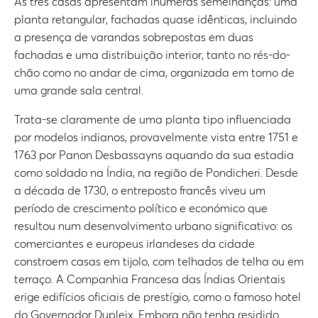
As três casas apresentam inúmeras semelhanças: uma
planta retangular, fachadas quase idênticas, incluindo
a presença de varandas sobrepostas em duas
fachadas e uma distribuição interior, tanto no rés-do-
chão como no andar de cima, organizada em torno de
uma grande sala central.
Trata-se claramente de uma planta tipo influenciada
por modelos indianos, provavelmente vista entre 1751 e
1763 por Panon Desbassayns aquando da sua estadia
como soldado na Índia, na região de Pondicheri. Desde
a década de 1730, o entreposto francês viveu um
período de crescimento político e económico que
resultou num desenvolvimento urbano significativo: os
comerciantes e europeus irlandeses da cidade
constroem casas em tijolo, com telhados de telha ou em
terraço. A Companhia Francesa das Índias Orientais
erige edifícios oficiais de prestígio, como o famoso hotel
do Governador Dupleix. Embora não tenha residido