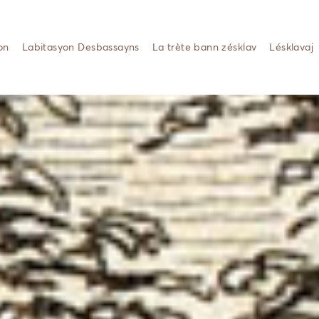
on
Labitasyon Desbassayns
La trète bann zésklav
Lésklavaj