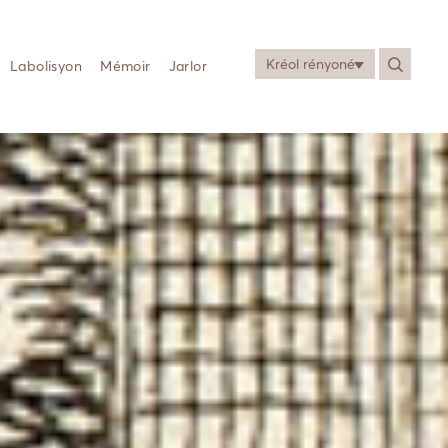
Kréol rényoné
Labolisyon
Mémoir
Jarlor