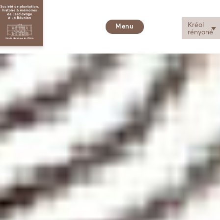
Kréol
Menu
rényoné