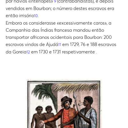
por navios «interlopes»
(contrabandistas), e depois
9
vendidos em Bourbon; o número destes escravos era
então irrisório
.
10
Embora os considerasse «excessivamente caros», a
Companhia das Índias francesa mandou então
transportar africanos ocidentais para Bourbon: 200
escravos vindos de Ajudá
em 1729, 76 e 188 escravos
11
da Goreia
em 1730 e 1731 respetivamente .
12