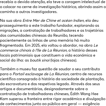
recebia a devida atenção, ela teve a coragem intelectual de
o colocar no cerne da investigação histórica, abrindo assim o
caminho a outros investigadores.
Na sua obra
Entre Mer de Chine et océan Indien
, ela deu
prosseguimento a este trabalho fundador, explorando as
migrações, a contratação de trabalhadores e as trajetórias
das comunidades chinesas da Reunião, tecendo
pacientemente as linhas de uma memória há muito
fragmentada. Em 2025, ela voltou a abordar, na obra
Le
commerce chinois à l’île de La Réunion
, a história desses
locais patrimoniais que constituem a vida económica e
social da ilha: as
boutik sinoi
(lojas chinesas).
Também o museu faz questão de saudar o seu contributo
para o
Portail esclavage de La Réunion
, centro de recursos
científico consagrado à história da sociedade de plantação,
da escravatura e dos respetivos legado. Através dos seus
artigos e documentários, designadamente sobre a
contratação de trabalhadores chineses, Édith Wong Hee
Kam superou a fronteira entre rigor académico e divulgação
de conhecimentos junto ao público em geral — exigência