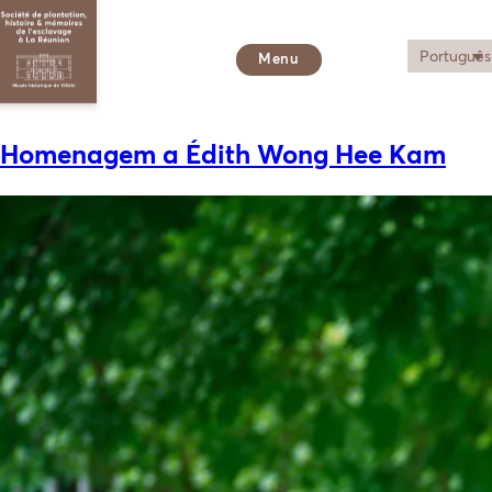
Categoria:
Sem categoria
Português
Menu
Posted
2 Junho 2026
2 Junho 2026
on
Homenagem a Édith Wong Hee Kam