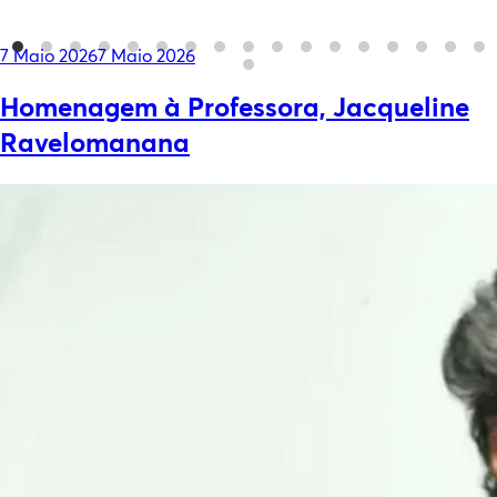
Posted
7 Maio 2026
7 Maio 2026
on
Homenagem à Professora, Jacqueline
Ravelomanana